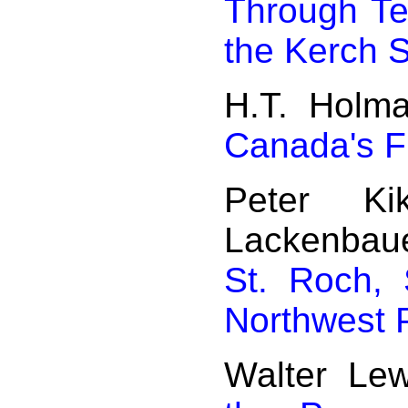
Through Ter
the Kerch S
H.T. Holm
Canada's Fi
Peter Ki
Lackenbau
St. Roch, 
Northwest 
Walter Le