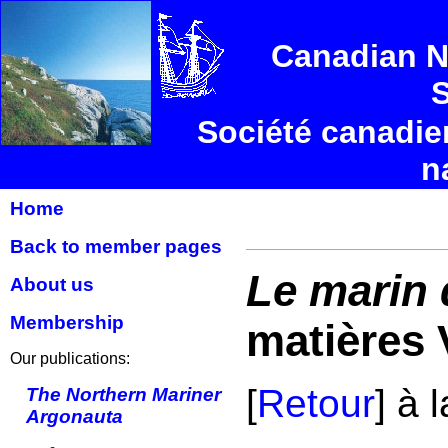
Canadian N
S
Société canadie
n
Home
Back to member pages
Le marin 
About us
Membership
matières 
Our publications:
[
Retour
] à 
The Northern Mariner
Argonauta