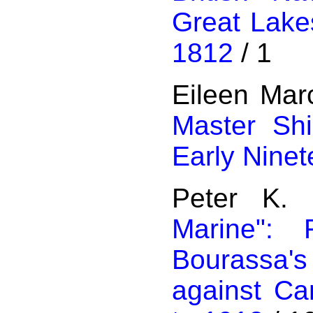
Great Lake
1812
/ 1
Eileen Mar
Master Shi
Early Nine
Peter K.
Marine":
Bourassa'
against Ca