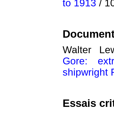
to 1913
/ 1
Documents 
Walter Le
Gore: ext
shipwright 
Essais cri