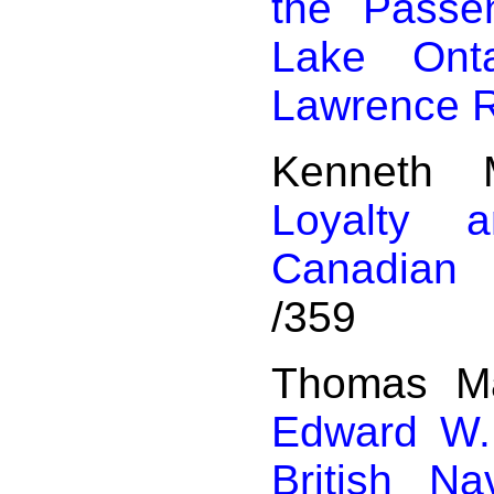
the Passe
Lake Ont
Lawrence R
Kenneth 
Loyalty 
Canadian 
/359
Thomas M
Edward W.
British N