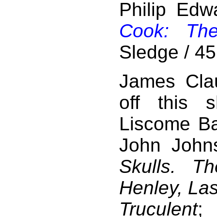
Philip Edw
Cook: The
Sledge / 45
James Cla
off this 
Liscome Ba
John John
Skulls. T
Henley, La
Truculent
;