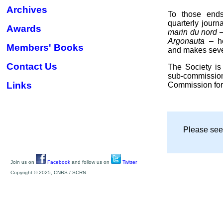
Archives
To those ends
quarterly journ
Awards
marin du nord
–
Argonauta
– ho
Members' Books
and makes seve
Contact Us
The Society is
sub-commissi
Links
Commission for
Please see
Join us on
Facebook
and follow us on
Twitter
Copyright © 2025, CNRS / SCRN.