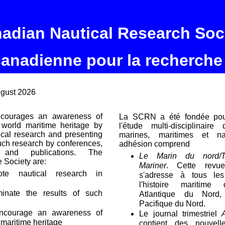
adian Nautical Research Soc
canadienne pour la recherche
ugust 2026
ourages an awareness of
La SCRN a été fondée pou
world maritime heritage by
l'étude multi-disciplinaire
ical research and presenting
marines, maritimes et na
such research by conferences,
adhésion comprend
s and publications. The
Le Marin du nord/T
e Society are:
Mariner
. Cette revue 
te nautical research in
s'adresse à tous le
l'histoire maritime
minate the results of such
Atlantique du Nord,
Pacifique du Nord.
ncourage an awareness of
Le journal trimestriel
maritime heritage
contient des nouvell