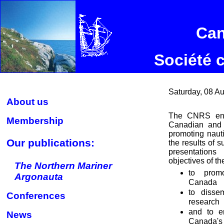
Can
Société 
Saturday, 08 A
About us
The CNRS enc
Membership
Canadian and 
promoting naut
Our publications:
the results of 
presentation
objectives of th
The Northern Mariner
to promo
Argonauta
Canada
to disse
Conferences
research
and to e
News
Canada's 