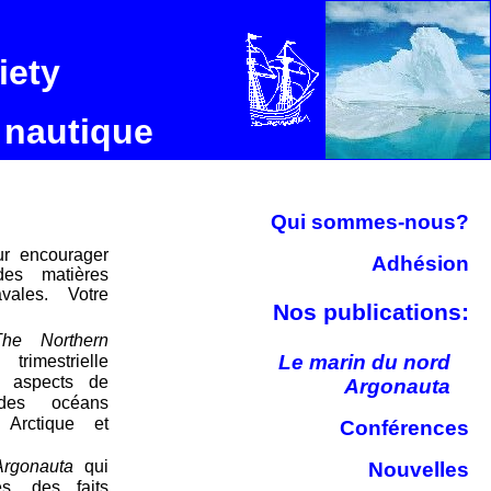
iety
 nautique
Qui sommes-nous?
r encourager
Adhésion
 des matières
vales. Votre
Nos publications:
he Northern
Le marin du nord
trimestrielle
s aspects de
Argonauta
 des océans
 Arctique et
Conférences
Argonauta
qui
Nouvelles
es, des faits