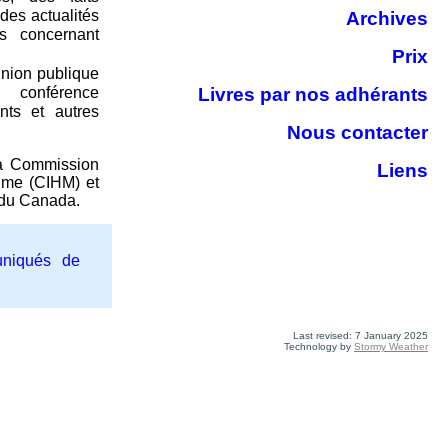
des actualités
Archives
s concernant
Prix
union publique
Livres par nos adhérants
conférence
nts et autres
Nous contacter
a Commission
Liens
itime (CIHM) et
l du Canada.
niqués de
Last revised: 7 January 2025
Technology by
Stormy Weather