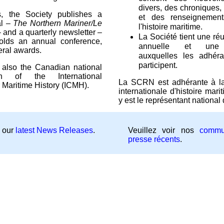
divers, des chroniques, 
, the Society publishes a
et des renseignement
al –
The Northern Mariner/Le
l'histoire maritime.
 and a quarterly newsletter –
La Société tient une ré
lds an annual conference,
annuelle et une 
ral awards.
auxquelles les adhéra
participent.
 also the Canadian national
on of the International
La SCRN est adhérante à l
 Maritime History (ICMH).
internationale d'histoire mar
y est le représentant nationa
 our
latest News Releases
.
Veuillez voir nos
commu
presse récents
.